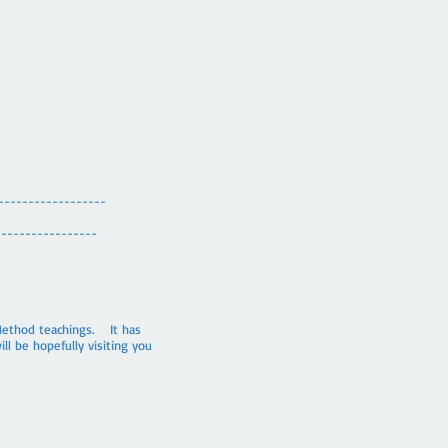
------------------
-----------------
 Method teachings. It has
ll be hopefully visiting you