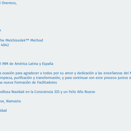
d Oneness,
™
The Melchizedek™ Method
 4042
l MM de América Latina y España
a ocasión para agradecer a todos por su amor y dedicación a las enseñanzas de
mpieza, purificación y transformación, y para continuar con este proceso juntos 
a nueva Formación de Facilitadores
illosa Navidad en la Consciencia 333 y un Feliz Año Nuevo
nse, Namaste.
idad