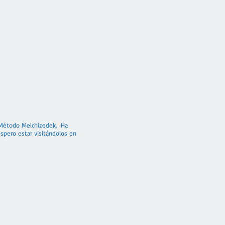
l Método Melchizedek. Ha
espero estar visitándolos en