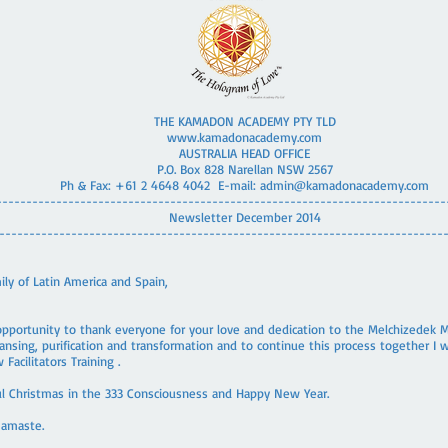
THE KAMADON ACADEMY PTY TLD
www.kamadonacademy.com
AUSTRALIA HEAD OFFICE
P.O. Box 828 Narellan NSW 2567
Ph & Fax: +61 2 4648 4042 E-mail:
admin@kamadonacademy.com
---------------------------------------------------------------------------
Newsletter December 2014
--------------------------------------------------------------------------
y of Latin America and Spain,
opportunity to thank everyone for your love and dedication to the Melchizedek
nsing, purification and transformation and to continue this process together I wi
Facilitators Training .
ful Christmas in the 333 Consciousness and Happy New Year.
Namaste.