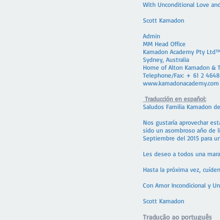
With Unconditional Love an
Scott Kamadon
Admin
MM Head Office
Kamadon Academy Pty Ltd
Sydney, Australia
Home of Alton Kamadon & 
Telephone/Fax: + 61 2 4648
www.kamadonacademy.com
Traducción en español:
Saludos Familia Kamadon de
Nos gustaría aprovechar est
sido un asombroso año de li
Septiembre del 2015 para un
Les deseo a todos una marav
Hasta la próxima vez, cuíde
Con Amor Incondicional y Un
Scott Kamadon
Tradução ao português