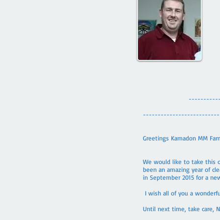
----------
--------------------------
Greetings Kamadon MM Famil
We would like to take this 
been an amazing year of clea
in September 2015 for a new 
I wish all of you a wonder
Until next time, take care, 